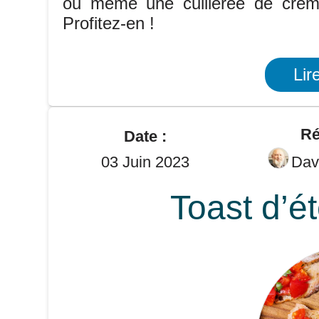
ou même une cuillerée de crème
Profitez-en !
Lir
Ré
Date :
03 Juin 2023
Dav
Toast d’é